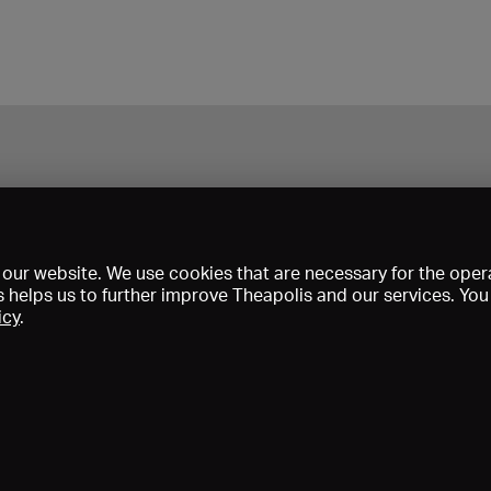
our website. We use cookies that are necessary for the opera
s helps us to further improve Theapolis and our services. Yo
icy
.
Prix et adhésions
KIBA
Gagenspiegel
Données médiatiques
Qui sommes-nous?
Mentions légales
Conditions générales de vent