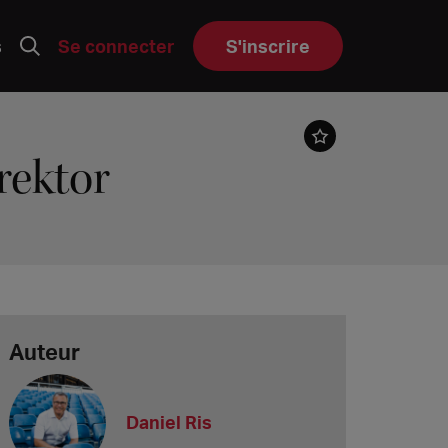
s
Se connecter
S'inscrire
rektor
Auteur
Daniel Ris