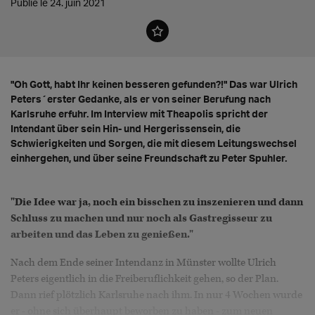
Publié le 24. juin 2021
"Oh Gott, habt Ihr keinen besseren gefunden?!" Das war Ulrich
Peters´erster Gedanke, als er von seiner Berufung nach
Karlsruhe erfuhr. Im Interview mit Theapolis spricht der
Intendant über sein Hin- und Hergerissensein, die
Schwierigkeiten und Sorgen, die mit diesem Leitungswechsel
einhergehen, und über seine Freundschaft zu Peter Spuhler.
"Die Idee war ja, noch ein bisschen zu inszenieren und dann
Schluss zu machen und nur noch als Gastregisseur zu
arbeiten und das Leben zu genießen."
Nach dem Ende seiner Intendanz in Münster wollte Ulrich
Peters eigentlich in die Freiberuflichkeit gehen, so der Plan.
Dann rief plötzlich Karlsruhe nach ihm. In nur 4 Wochen wurde
er - ohne sich überhaupt beworben zu haben - zum neuen