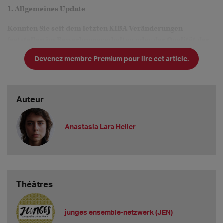
1. Allgemeines Update
Konnten Sie seit dem letzten KIBA Veränderungen
feststellen im Bewerbungsverhalten oder der Qualität der
Bewerbungen? Hatten Sie das Gefühl, Ihre Aussagen und
Devenez membre Premium pour lire cet article.
Wünsche wurden berücksichtigt? Ist Ihnen sonst etwas
aufgefallen?
Ich kann das - angesichts der Menge der Bewerbungen - nicht
seriös be
Auteur
Anastasia Lara Heller
Théâtres
junges ensemble-netzwerk (JEN)