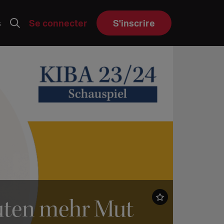
s
Se connecter
S'inscrire
euten mehr Mut