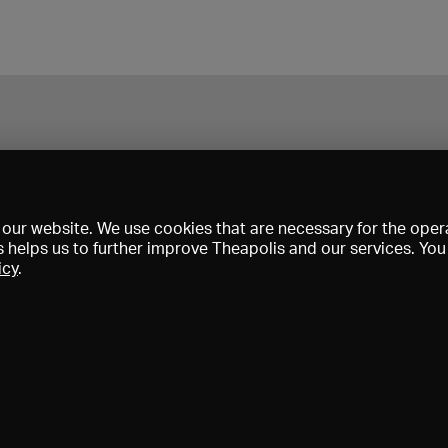
our website. We use cookies that are necessary for the opera
s helps us to further improve Theapolis and our services. Yo
icy
.
Prix et adhésions
KIBA
Gagenspiegel
Données médiatiques
Qui sommes-nous?
Mentions légales
Conditions générales de vent