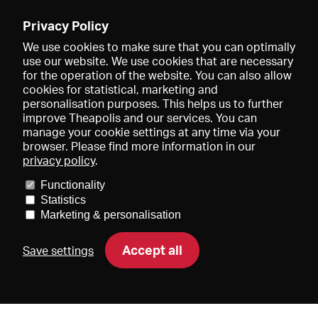
Enregistrer
Privacy Policy
We use cookies to make sure that you can optimally
use our website. We use cookies that are necessary
for the operation of the website. You can also allow
cookies for statistical, marketing and
personalisation purposes. This helps us to further
improve Theapolis and our services. You can
manage your cookie settings at any time via your
browser. Please find more information in our
privacy policy
.
Prix et adhésions
KIBA
Gagenspiegel
Functionality
Données médiatiques
Qui sommes-nous?
Mentions légales
Statistics
Conditions générales de vente
Protection des données
Marketing & personalisation
Contact
Aide
Newsletter
Accept all
Save settings
DE
EN
FR