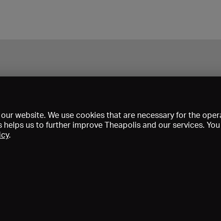
our website. We use cookies that are necessary for the opera
s helps us to further improve Theapolis and our services. Yo
icy
.
Prix et adhésions
KIBA
Gagenspiegel
Données médiatiques
Qui sommes-nous?
Mentions légales
Conditions générales de vent