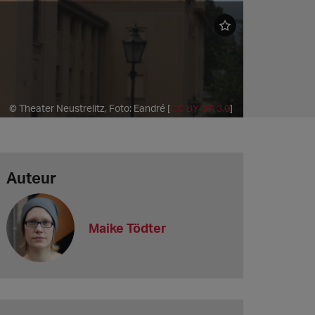
© Theater Neustrelitz, Foto: Eandré [
CC BY-SA 3.0
]
Auteur
Maike Tödter