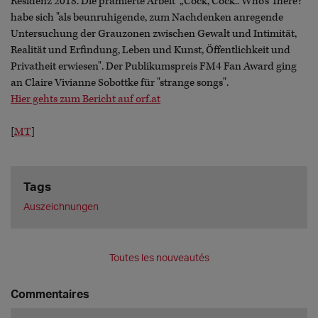
Residenz 2018. Die prämierte Arbeit „Cock, Cock.. Who’s There?“
habe sich "als beunruhigende, zum Nachdenken anregende
Untersuchung der Grauzonen zwischen Gewalt und Intimität,
Realität und Erfindung, Leben und Kunst, Öffentlichkeit und
Privatheit erwiesen". Der Publikumspreis FM4 Fan Award ging
an Claire Vivianne Sobottke für "strange songs".
Hier gehts zum Bericht auf orf.at
[
MT
]
Tags
Auszeichnungen
Toutes les nouveautés
Commentaires