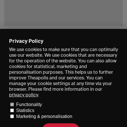
Enregistrer
Privacy Policy
We use cookies to make sure that you can optimally
use our website. We use cookies that are necessary
for the operation of the website. You can also allow
cookies for statistical, marketing and
personalisation purposes. This helps us to further
improve Theapolis and our services. You can
manage your cookie settings at any time via your
browser. Please find more information in our
privacy policy
.
Prix et adhésions
KIBA
Gagenspiegel
Functionality
Données médiatiques
Qui sommes-nous?
Mentions légales
Statistics
Conditions générales de vente
Protection des données
Marketing & personalisation
Contact
Aide
Newsletter