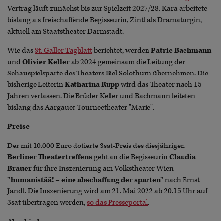
Vertrag läuft zunächst bis zur Spielzeit 2027/28. Kara arbeitete
bislang als freischaffende Regisseurin, Zintl als Dramaturgin,
aktuell am Staatstheater Darmstadt.
Wie das
St. Galler Tagblatt
berichtet, werden
Patric Bachmann
und
Olivier Keller
ab 2024 gemeinsam die Leitung der
Schauspielsparte des Theaters Biel Solothurn übernehmen. Die
bisherige Leiterin
Katharina Rupp
wird das Theater nach 15
Jahren verlassen. Die Brüder Keller und Bachmann leiteten
bislang das Aargauer Tourneetheater "Marie".
Preise
Der mit 10.000 Euro dotierte 3sat-Preis des diesjährigen
Berliner Theatertreffens
geht an die Regisseurin
Claudia
Brauer
für ihre Inszenierung am Volkstheater Wien
"humanistää! – eine abschaffung der sparten"
nach Ernst
Jandl. Die Inszenierung wird am 21. Mai 2022 ab 20.15 Uhr auf
3sat übertragen werden,
so das Presseportal
.