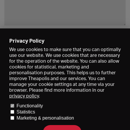
Enregistrer
Privacy Policy
We use cookies to make sure that you can optimally
use our website. We use cookies that are necessary
for the operation of the website. You can also allow
cookies for statistical, marketing and
personalisation purposes. This helps us to further
improve Theapolis and our services. You can
manage your cookie settings at any time via your
browser. Please find more information in our
privacy policy
.
Prix et adhésions
KIBA
Gagenspiegel
Functionality
Données médiatiques
Qui sommes-nous?
Mentions légales
Statistics
Conditions générales de vente
Protection des données
Marketing & personalisation
Contact
Aide
Newsletter