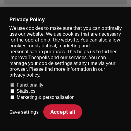
Enregistrer
Privacy Policy
We use cookies to make sure that you can optimally
use our website. We use cookies that are necessary
for the operation of the website. You can also allow
cookies for statistical, marketing and
personalisation purposes. This helps us to further
improve Theapolis and our services. You can
manage your cookie settings at any time via your
browser. Please find more information in our
privacy policy
.
Prix et adhésions
KIBA
Gagenspiegel
Functionality
Données médiatiques
Qui sommes-nous?
Mentions légales
Statistics
Conditions générales de vente
Protection des données
Marketing & personalisation
Contact
Aide
Newsletter
Accept all
Save settings
DE
EN
FR