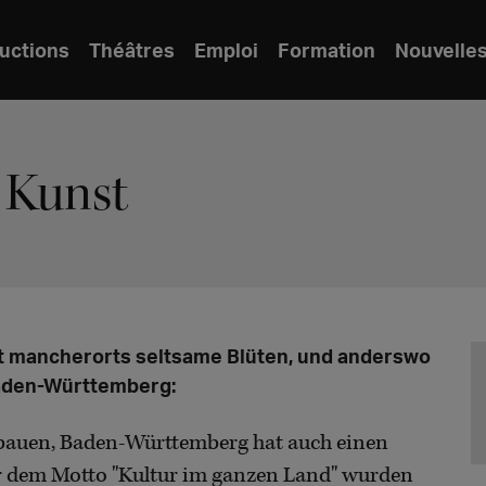
uctions
Théâtres
Emploi
Formation
Nouvelle
 Kunst
eibt mancherorts seltsame Blüten, und anderswo
Baden-Württemberg:
bauen, Baden-Württemberg hat auch einen
r dem Motto "Kultur im ganzen Land" wurden