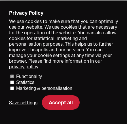
Enregistrer
Privacy Policy
We use cookies to make sure that you can optimally
use our website. We use cookies that are necessary
for the operation of the website. You can also allow
cookies for statistical, marketing and
personalisation purposes. This helps us to further
improve Theapolis and our services. You can
manage your cookie settings at any time via your
browser. Please find more information in our
privacy policy
.
Prix et adhésions
KIBA
Gagenspiegel
Functionality
Données médiatiques
Qui sommes-nous?
Mentions légales
Statistics
Conditions générales de vente
Protection des données
Marketing & personalisation
Contact
Aide
Newsletter
Accept all
Save settings
DE
EN
FR