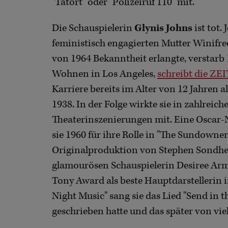
"Tatort" oder "Polizeiruf 110" mit.
Die Schauspielerin
Glynis Johns
ist tot.
feministisch engagierten Mutter Winifr
von 1964 Bekanntheit erlangte, verstarb 
Wohnen in Los Angeles,
schreibt die ZEI
Karriere bereits im Alter von 12 Jahren als
1938. In der Folge wirkte sie in zahlre
Theaterinszenierungen mit. Eine Oscar-N
sie 1960 für ihre Rolle in "The Sundowne
Originalproduktion von Stephen Sondheim
glamourösen Schauspielerin Desiree Arm
Tony Award als beste Hauptdarstellerin i
Night Music" sang sie das Lied "Send in 
geschrieben hatte und das später von vi