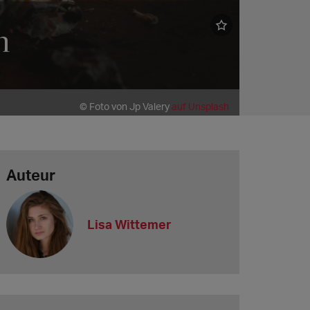
n
© Foto von Jp Valery
auf Unsplash
Auteur
Lisa Wittemer