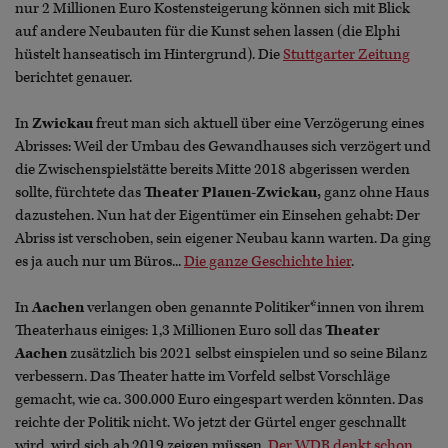
nur 2 Millionen Euro Kostensteigerung können sich mit Blick
auf andere Neubauten für die Kunst sehen lassen (die Elphi
hüstelt hanseatisch im Hintergrund). Die
Stuttgarter Zeitung
berichtet genauer.
In
Zwickau
freut man sich aktuell über eine
Verzögerung eines
Abrisses: Weil der Umbau des Gewandhauses sich verzögert und
die Zwischenspielstätte bereits Mitte 2018 abgerissen werden
sollte, fürchtete das
Theater Plauen-Zwickau,
ganz ohne Haus
dazustehen. Nun hat der Eigentümer ein Einsehen gehabt: Der
Abriss ist verschoben, sein eigener Neubau kann warten. Da ging
es ja auch nur um Büros...
Die ganze Geschichte hier
.
In
Aachen
verlangen oben genannte Politiker*innen von ihrem
Theaterhaus einiges: 1,3 Millionen Euro soll das
Theater
Aachen
zusätzlich bis 2021 selbst einspielen und so seine Bilanz
verbessern. Das Theater hatte im Vorfeld selbst Vorschläge
gemacht, wie ca. 300.000 Euro eingespart werden könnten. Das
reichte der Politik nicht. Wo jetzt der Gürtel enger geschnallt
wird, wird sich ab 2019 zeigen müssen.
Der WDR denkt schon