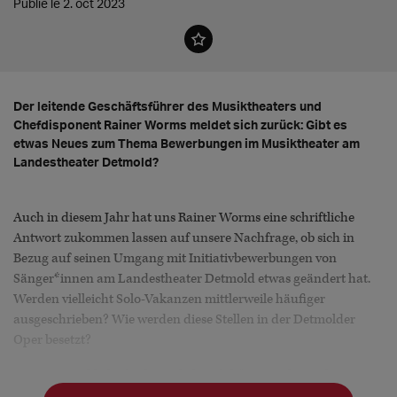
Publié le 2. oct 2023
Der leitende Geschäftsführer des Musiktheaters und
Chefdisponent Rainer Worms meldet sich zurück: Gibt es
etwas Neues zum Thema Bewerbungen im Musiktheater am
Landestheater Detmold?
Auch in diesem Jahr hat uns Rainer Worms eine schriftliche
Antwort zukommen lassen auf unsere Nachfrage, ob sich in
Bezug auf seinen Umgang mit Initiativbewerbungen von
Sänger*innen am Landestheater Detmold etwas geändert hat.
Werden vielleicht Solo-Vakanzen mittlerweile häufiger
ausgeschrieben? Wie werden diese Stellen in der Detmolder
Oper besetzt?
Herr Worms bleibt diesbezüglich stabil: "Bei uns hat sich
bezüglich der Initiativbewerbungen im Musiktheater nichts