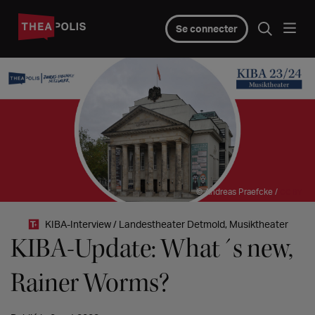
Se connecter
© Andreas Praefcke /
CC BY
KIBA-Interview / Landestheater Detmold, Musiktheater
KIBA-Update: What´s new,
Rainer Worms?