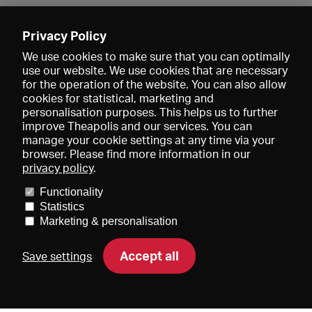
Enregistrer
Privacy Policy
We use cookies to make sure that you can optimally
use our website. We use cookies that are necessary
for the operation of the website. You can also allow
cookies for statistical, marketing and
personalisation purposes. This helps us to further
improve Theapolis and our services. You can
manage your cookie settings at any time via your
browser. Please find more information in our
privacy policy
.
Prix et adhésions
KIBA
Gagenspiegel
Functionality
Données médiatiques
Qui sommes-nous?
Mentions légales
Statistics
Conditions générales de vente
Protection des données
Marketing & personalisation
Contact
Aide
Newsletter
Accept all
Save settings
DE
EN
FR