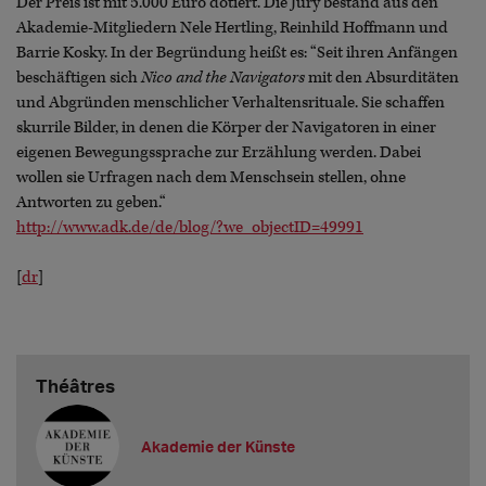
Der Preis ist mit 5.000 Euro dotiert. Die Jury bestand aus den
Akademie-Mitgliedern Nele Hertling, Reinhild Hoffmann und
Barrie Kosky. In der Begründung heißt es: “Seit ihren Anfängen
beschäftigen sich
Nico and the Navigators
mit den Absurditäten
und Abgründen menschlicher Verhaltensrituale. Sie schaffen
skurrile Bilder, in denen die Körper der Navigatoren in einer
eigenen Bewegungssprache zur Erzählung werden. Dabei
wollen sie Urfragen nach dem Menschsein stellen, ohne
Antworten zu geben.“
http://www.adk.de/de/blog/?we_objectID=49991
[
dr
]
Théâtres
Akademie der Künste