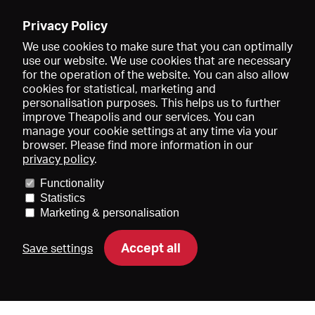
Römer, - dann sind wir vollständig verloren!“
14.03.2023 15:30
Privacy Policy
We use cookies to make sure that you can optimally
use our website. We use cookies that are necessary
for the operation of the website. You can also allow
cookies for statistical, marketing and
personalisation purposes. This helps us to further
improve Theapolis and our services. You can
manage your cookie settings at any time via your
browser. Please find more information in our
privacy policy
.
Prix et adhésions
KIBA
Gagenspiegel
Functionality
Données médiatiques
Qui sommes-nous?
Mentions légales
Statistics
Conditions générales de vente
Protection des données
Marketing & personalisation
Contact
Aide
Newsletter
Accept all
Save settings
DE
EN
FR