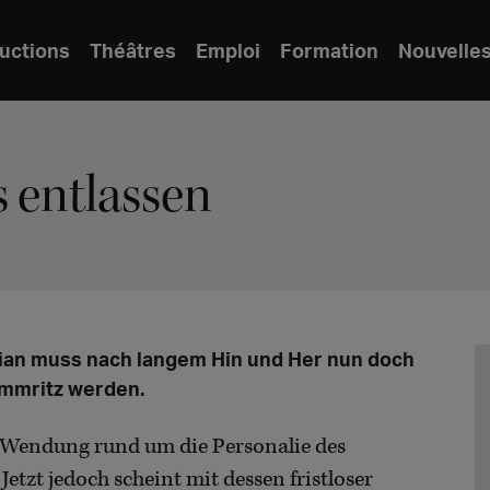
uctions
Théâtres
Emploi
Formation
Nouvelle
s entlassen
ian muss nach langem Hin und Her nun doch
ümmritz werden.
ue Wendung rund um die Personalie des
tzt jedoch scheint mit dessen fristloser