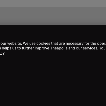
our website. We use cookies that are necessary for the opera
s helps us to further improve Theapolis and our services. Yo
icy
.
Prix et adhésions
KIBA
Gagenspiegel
Données médiatiques
Qui sommes-nous?
Mentions légales
Conditions générales de vent
Protection des données
Contact
Aide
Newsletter