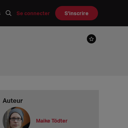
s
Se connecter
S'inscrire
Auteur
Maike Tödter