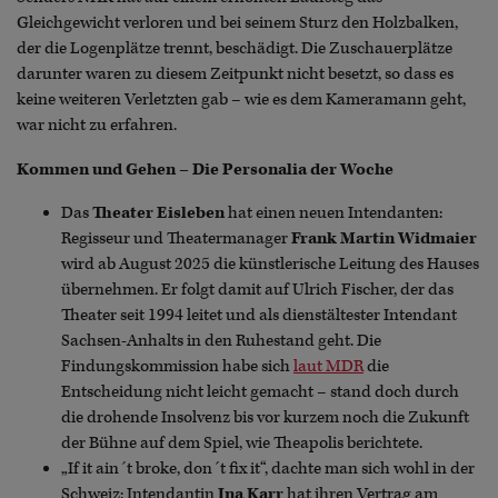
Gleichgewicht verloren und bei seinem Sturz den Holzbalken,
der die Logenplätze trennt, beschädigt. Die Zuschauerplätze
darunter waren zu diesem Zeitpunkt nicht besetzt, so dass es
keine weiteren Verletzten gab – wie es dem Kameramann geht,
war nicht zu erfahren.
Kommen und Gehen – Die Personalia der Woche
Das
Theater Eisleben
hat einen neuen Intendanten:
Regisseur und Theatermanager
Frank Martin Widmaier
wird ab August 2025 die künstlerische Leitung des Hauses
übernehmen. Er folgt damit auf Ulrich Fischer, der das
Theater seit 1994 leitet und als dienstältester Intendant
Sachsen-Anhalts in den Ruhestand geht. Die
Findungskommission habe sich
laut MDR
die
Entscheidung nicht leicht gemacht – stand doch durch
die drohende Insolvenz bis vor kurzem noch die Zukunft
der Bühne auf dem Spiel, wie Theapolis berichtete.
„If it ain´t broke, don´t fix it“, dachte man sich wohl in der
Schweiz: Intendantin
Ina Karr
hat ihren Vertrag am