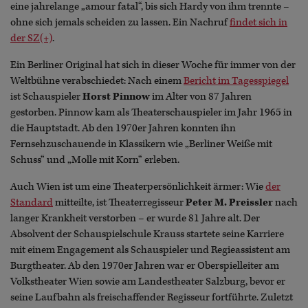
eine jahrelange „amour fatal“, bis sich Hardy von ihm trennte –
ohne sich jemals scheiden zu lassen. Ein Nachruf
findet sich in
der SZ(+)
.
Ein Berliner Original hat sich in dieser Woche für immer von der
Weltbühne verabschiedet: Nach einem
Bericht im Tagesspiegel
ist Schauspieler
Horst Pinnow
im Alter von 87 Jahren
gestorben. Pinnow kam als Theaterschauspieler im Jahr 1965 in
die Hauptstadt. Ab den 1970er Jahren konnten ihn
Fernsehzuschauende in Klassikern wie „Berliner Weiße mit
Schuss“ und „Molle mit Korn“ erleben.
Auch Wien ist um eine Theaterpersönlichkeit ärmer: Wie
der
Standard
mitteilte, ist Theaterregisseur
Peter M. Preissler
nach
langer Krankheit verstorben – er wurde 81 Jahre alt. Der
Absolvent der Schauspielschule Krauss startete seine Karriere
mit einem Engagement als Schauspieler und Regieassistent am
Burgtheater. Ab den 1970er Jahren war er Oberspielleiter am
Volkstheater Wien sowie am Landestheater Salzburg, bevor er
seine Laufbahn als freischaffender Regisseur fortführte. Zuletzt