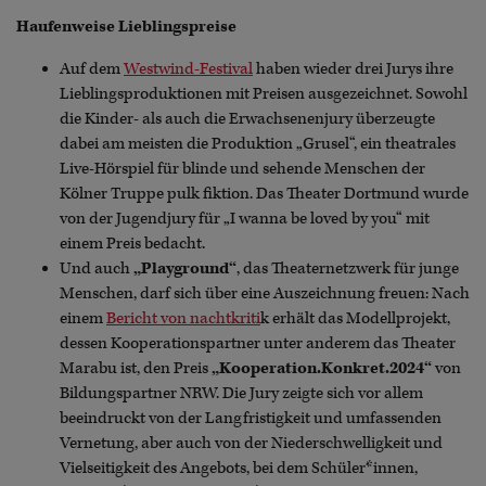
Haufenweise Lieblingspreise
Auf dem
Westwind-Festival
haben wieder drei Jurys ihre
Lieblingsproduktionen mit Preisen ausgezeichnet. Sowohl
die Kinder- als auch die Erwachsenenjury überzeugte
dabei am meisten die Produktion „Grusel“, ein theatrales
Live-Hörspiel für blinde und sehende Menschen der
Kölner Truppe pulk fiktion. Das Theater Dortmund wurde
von der Jugendjury für „I wanna be loved by you“ mit
einem Preis bedacht.
Und auch
„Playground“
, das Theaternetzwerk für junge
Menschen, darf sich über eine Auszeichnung freuen: Nach
einem
Bericht von nachtkriti
k erhält das Modellprojekt,
dessen Kooperationspartner unter anderem das Theater
Marabu ist, den Preis
„Kooperation.Konkret.2024“
von
Bildungspartner NRW. Die Jury zeigte sich vor allem
beeindruckt von der Langfristigkeit und umfassenden
Vernetung, aber auch von der Niederschwelligkeit und
Vielseitigkeit des Angebots, bei dem Schüler*innen,