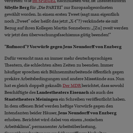
vertreten: Wie
im SPIEGEL
nachzulesen war, ist Theaterautorin
Sibylle Berg
für „Die PARTEI“ zur Europaabgeordneten
gewählt worden. In einem ersten Tweet (sagt man eigentlich
noch „Tweet“ oder heißt das jetzt „X-t“?) verkündete sie mit
Bezug auf ihren Kollegen Martin Sonneborn: „[Zu] zweit werden
wir jetzt den überwachungsfaschismus gütig beenden!“
"Rufmord"? Vorwürfe gegen Jens Neundorff von Enzberg
Dafür versucht man an immer mehr deutschsprachigen
Theatern, die schlechten alten Zeiten zu beenden. Immer
häufiger sprechen sich Bühnenmitarbeitende öffentlich gegen
prekäre Arbeitsbedingungen und andere Missstände aus. Nun
hat es gleich doppelt geknallt:
Der MDR
berichtet, dass sowohl
Beschäftigte des
Landestheaters Eisenach
als auch des
Staatstheaters Meiningen
ein Schreiben veröffentlicht haben.
In dem offenen Brief werden heftige Vorwürfe gegen den
Intendanten beider Häuser,
Jens Neundorff von Enzberg
erhoben. Berichtet wird dabei von einem „toxischen
Arbeitsklima“, permanenter Arbeitsüberlastung,