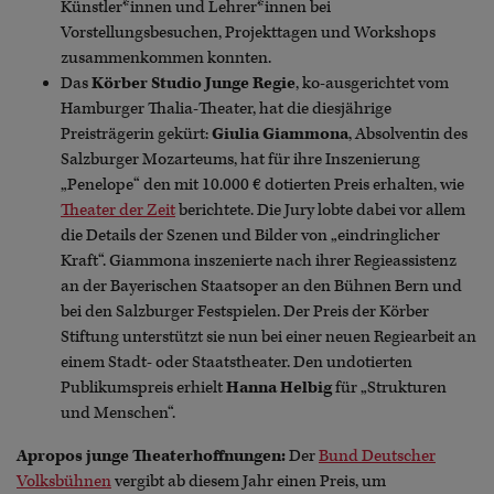
Künstler*innen und Lehrer*innen bei
Vorstellungsbesuchen, Projekttagen und Workshops
zusammenkommen konnten.
Das
Körber Studio Junge Regie
, ko-ausgerichtet vom
Hamburger Thalia-Theater, hat die diesjährige
Preisträgerin gekürt:
Giulia Giammona
, Absolventin des
Salzburger Mozarteums, hat für ihre Inszenierung
„Penelope“ den mit 10.000 € dotierten Preis erhalten, wie
Theater der Zeit
berichtete. Die Jury lobte dabei vor allem
die Details der Szenen und Bilder von „eindringlicher
Kraft“. Giammona inszenierte nach ihrer Regieassistenz
an der Bayerischen Staatsoper an den Bühnen Bern und
bei den Salzburger Festspielen. Der Preis der Körber
Stiftung unterstützt sie nun bei einer neuen Regiearbeit an
einem Stadt- oder Staatstheater. Den undotierten
Publikumspreis erhielt
Hanna Helbig
für „Strukturen
und Menschen“.
Apropos junge Theaterhoffnungen:
Der
Bund Deutscher
Volksbühnen
vergibt ab diesem Jahr einen Preis, um