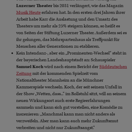
Luzerner Theater
bis 2031 verlängert, wie das Magazin
Musik Heute
erfahren hat. In den ersten drei Jahren ihrer
Arbeit habe Karr die Auslastung und den Umsatz des
Theaters um mehr als 25% steigern können, so heißt es
von Seiten der Stiftung Luzerner Theater. Außerdem sei es
ihr gelungen, das Mehrspartenhaus als Treffpunkt für
Menschen aller Generationen zu etablieren.
Kein Intendanz-, aber ein „Prominenten-Wechsel“ steht in
der bayerischen Landeshauptstadt an: Schauspieler
Samuel Koch
wird nach einem Bericht der
Süddeutschen
Zeitung
mit der kommenden Spielzeit vom
Nationaltheater Mannheim an die Münchner
Kammerspiele wechseln. Koch, der seit seinem Unfall in
der Show „Wetten, dass...“ im Rollstuhl sitzt, will an seinem
neuen Wirkungsort auch erste Regieerfahrungen
sammeln und kann sich gut vorstellen, eine Komödie zu
inszenieren: „Manchmal kann man nicht anders als
verzweifeln. Aber man kann auch mehr Zukunftsmut
verbreiten und nicht nur Zukunftsangst.“