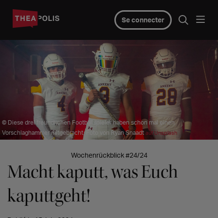
Se connecter
© Diese drei freundlichen Footballspieler haben schon mal einen
Vorschlaghammer mitgebracht. Foto von Ryan Snaadt
auf Unsplash
Wochenrückblick #24/24
Macht kaputt, was Euch
kaputtgeht!