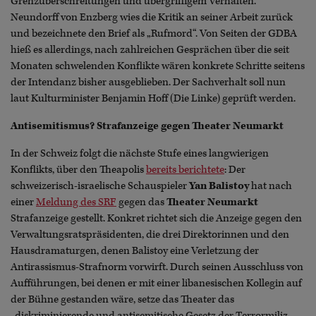
Grenzüberschreitungen und übergriffigem Verhalten.
Neundorff von Enzberg wies die Kritik an seiner Arbeit zurück
und bezeichnete den Brief als „Rufmord“. Von Seiten der GDBA
hieß es allerdings, nach zahlreichen Gesprächen über die seit
Monaten schwelenden Konflikte wären konkrete Schritte seitens
der Intendanz bisher ausgeblieben. Der Sachverhalt soll nun
laut Kulturminister Benjamin Hoff (Die Linke) geprüft werden.
Antisemitismus? Strafanzeige gegen Theater Neumarkt
In der Schweiz folgt die nächste Stufe eines langwierigen
Konflikts, über den Theapolis
bereits berichtete
: Der
schweizerisch-israelische Schauspieler
Yan Balistoy
hat nach
einer
Meldung des SRF
gegen das
Theater Neumarkt
Strafanzeige gestellt. Konkret richtet sich die Anzeige gegen den
Verwaltungsratspräsidenten, die drei Direktorinnen und den
Hausdramaturgen, denen Balistoy eine Verletzung der
Antirassismus-Strafnorm vorwirft. Durch seinen Ausschluss von
Aufführungen, bei denen er mit einer libanesischen Kollegin auf
der Bühne gestanden wäre, setze das Theater das
„diskriminierende und antisemitische Gesetz der Terrormiliz