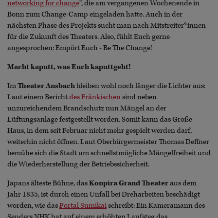
networking for change
“, die am vergangenen Wochenende in
Bonn zum Change-Camp eingeladen hatte. Auch in der
nächsten Phase des Projekts sucht man nach Mitstreiter*innen
für die Zukunft des Theaters. Also, fühlt Euch gerne
angesprochen: Empört Euch - Be The Change!
Macht kaputt, was Euch kaputtgeht!
Im
Theater Ansbach
bleiben wohl noch länger die Lichter aus:
Laut einem Bericht
des Fränkischen
sind neben
unzureichendem Brandschutz nun Mängel an der
Lüftungsanlage festgestellt worden. Somit kann das Große
Haus, in dem seit Februar nicht mehr gespielt werden darf,
weiterhin nicht öffnen. Laut Oberbürgermeister Thomas Deffner
bemühe sich die Stadt um schnellstmögliche Mängelfreiheit und
die Wiederherstellung der Betriebssicherheit.
Japans älteste Bühne, das
Konpira Grand Theater
aus dem
Jahr 1835, ist durch einen Unfall bei Dreharbeiten beschädigt
worden, wie das
Portal Sumikai
schreibt: Ein Kameramann des
Senders NHK hat auf einem erhöhten Laufsteg das