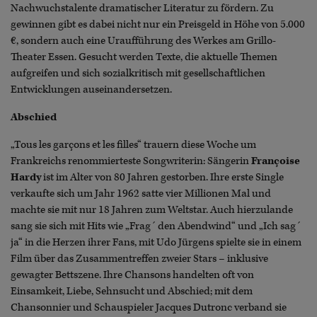
Nachwuchstalente dramatischer Literatur zu fördern. Zu
gewinnen gibt es dabei nicht nur ein Preisgeld in Höhe von 5.000
€, sondern auch eine Uraufführung des Werkes am Grillo-
Theater Essen. Gesucht werden Texte, die aktuelle Themen
aufgreifen und sich sozialkritisch mit gesellschaftlichen
Entwicklungen auseinandersetzen.
Abschied
„Tous les garçons et les filles“ trauern diese Woche um
Frankreichs renommierteste Songwriterin: Sängerin
Françoise
Hardy
ist im Alter von 80 Jahren gestorben. Ihre erste Single
verkaufte sich um Jahr 1962 satte vier Millionen Mal und
machte sie mit nur 18 Jahren zum Weltstar. Auch hierzulande
sang sie sich mit Hits wie „Frag´ den Abendwind“ und „Ich sag´
ja“ in die Herzen ihrer Fans, mit Udo Jürgens spielte sie in einem
Film über das Zusammentreffen zweier Stars – inklusive
gewagter Bettszene. Ihre Chansons handelten oft von
Einsamkeit, Liebe, Sehnsucht und Abschied; mit dem
Chansonnier und Schauspieler Jacques Dutronc verband sie