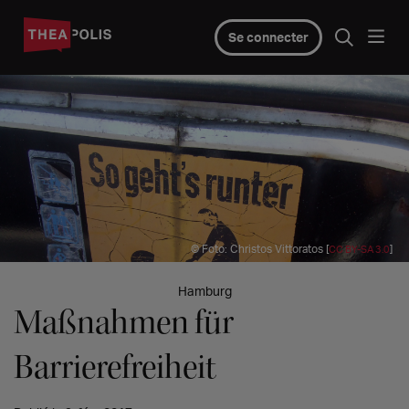
Se connecter
© Foto: Christos Vittoratos [
]
CC BY-SA 3.0
Hamburg
Maßnahmen für
Barrierefreiheit