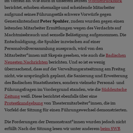
im Vorfeld ab. Wie auch in unserem letzten
Wochenrückblick
berichtet, erhoben ehemalige und scheidende Mitarbeiter
aufgrund seines Führungsstils schwere Vorwürfe gegen
Generalintendant
Peter Spuhler
, zudem wurden gegen einen
leitenden Mitarbeiter Ermittlungen wegen des Verdachts auf
Machtmissbrauch und sexuelle Belästigung aufgenommen. Die
Entschuldigung, die Spuhler inzwischen auf einer
Personalvollversammlung aussprach, wird von den
Mitarbeiter*innen mit Skepsis gesehen, wie auch die
Badischen
Neuesten Nachrichten
berichten. Und so ist es wenig
überraschend, dass auf der Verwaltungsratssitzung am Freitag
nicht, wie ursprünglich geplant, die Sanierung und Erweiterung
des Badischen Staatstheaters, sondern vielmehr Personal- und
Führungsfragen im Vordergrund standen, wie die
Süddeutsche
Zeitung
weiß. Diese berichtet ebenfalls über eine
Protestkundgebung
von Theatermitarbeiter*innen, die im
Vorfeld der Sitzung für einen Führungswechsel demonstrierten.
Die Forderungen der Demonstrant*innen wurden jedoch nicht
erfüllt: Nach der Sitzung lesen wir unter anderem
beim SWR