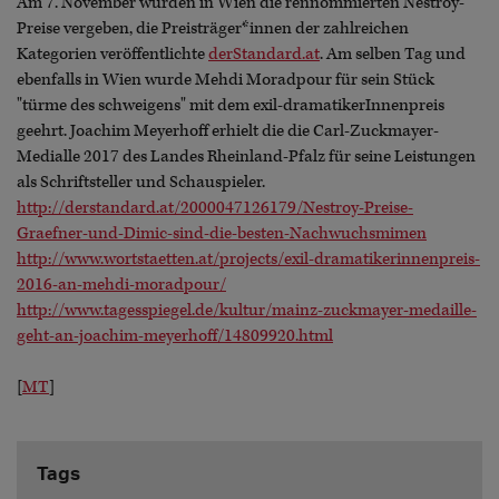
Am 7. November wurden in Wien die rennommierten Nestroy-
Preise vergeben, die Preisträger*innen der zahlreichen
Kategorien veröffentlichte
derStandard.at
. Am selben Tag und
ebenfalls in Wien wurde Mehdi Moradpour für sein Stück
"türme des schweigens" mit dem exil-dramatikerInnenpreis
geehrt. Joachim Meyerhoff erhielt die die Carl-Zuckmayer-
Medialle 2017 des Landes Rheinland-Pfalz für seine Leistungen
als Schriftsteller und Schauspieler.
http://derstandard.at/2000047126179/Nestroy-Preise-
Graefner-und-Dimic-sind-die-besten-Nachwuchsmimen
http://www.wortstaetten.at/projects/exil-dramatikerinnenpreis-
2016-an-mehdi-moradpour/
http://www.tagesspiegel.de/kultur/mainz-zuckmayer-medaille-
geht-an-joachim-meyerhoff/14809920.html
[
MT
]
Tags