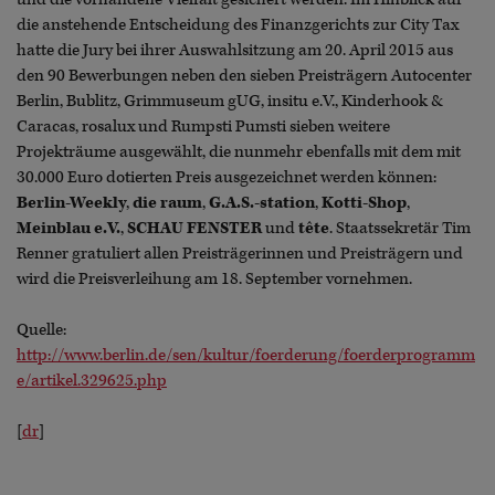
die anstehende Entscheidung des Finanzgerichts zur City Tax
hatte die Jury bei ihrer Auswahlsitzung am 20. April 2015 aus
den 90 Bewerbungen neben den sieben Preisträgern Autocenter
Berlin, Bublitz, Grimmuseum gUG, insitu e.V., Kinderhook &
Caracas, rosalux und Rumpsti Pumsti sieben weitere
Projekträume ausgewählt, die nunmehr ebenfalls mit dem mit
30.000 Euro dotierten Preis ausgezeichnet werden können:
Berlin-Weekly
,
die raum
,
G.A.S.-station
,
Kotti-Shop
,
Meinblau e.V.
,
SCHAU FENSTER
und
tête
. Staatssekretär Tim
Renner gratuliert allen Preisträgerinnen und Preisträgern und
wird die Preisverleihung am 18. September vornehmen.
Quelle:
http://www.berlin.de/sen/kultur/foerderung/foerderprogramm
e/artikel.329625.php
[
dr
]