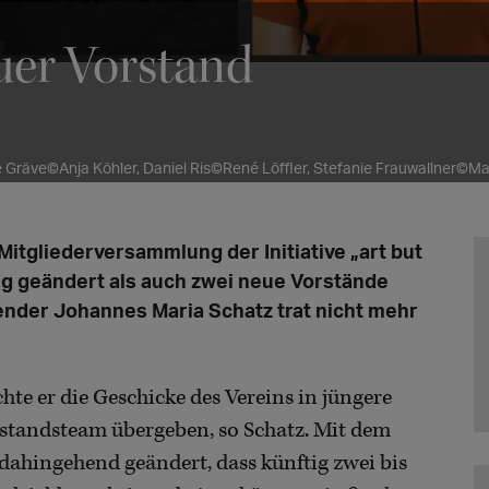
uer Vorstand
ie Gräve©Anja Köhler, Daniel Ris©René Löffler, Stefanie Frauwallner
Mitgliederversammlung der Initiative „art but
ung geändert als auch zwei neue Vorstände
ender Johannes Maria Schatz trat nicht mehr
te er die Geschicke des Vereins in jüngere
rstandsteam übergeben, so Schatz. Mit dem
dahingehend geändert, dass künftig zwei bis