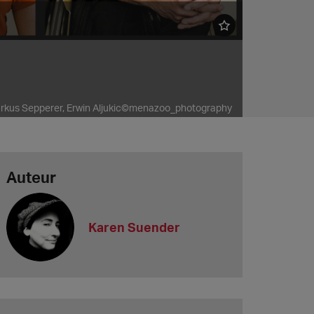
©Markus Sepperer, Erwin Aljukic©menazoo_photography
Auteur
Karen Suender