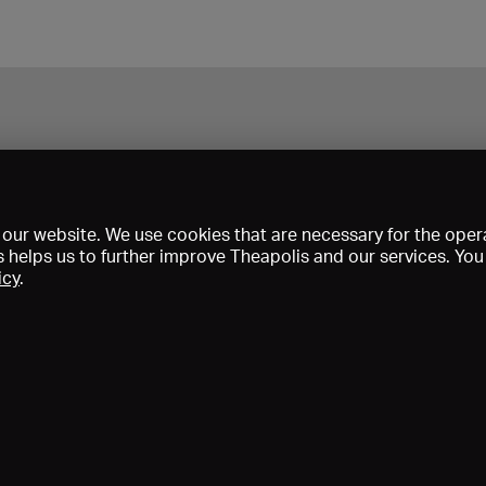
our website. We use cookies that are necessary for the opera
s helps us to further improve Theapolis and our services. Yo
icy
.
Prix et adhésions
KIBA
Gagenspiegel
Données médiatiques
Qui sommes-nous?
Mentions légales
Conditions générales de vent
Protection des données
Contact
Aide
Newsletter