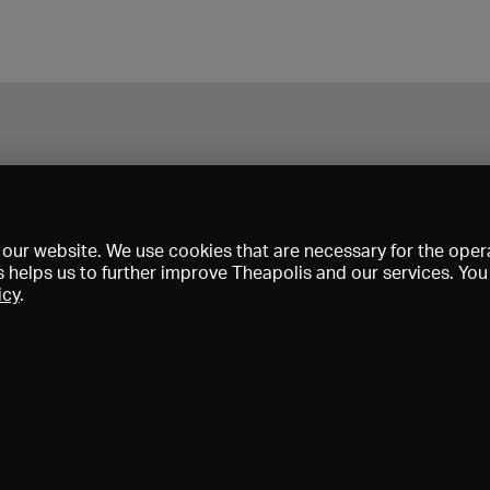
our website. We use cookies that are necessary for the opera
s helps us to further improve Theapolis and our services. Yo
icy
.
Prix et adhésions
KIBA
Gagenspiegel
Données médiatiques
Qui sommes-nous?
Mentions légales
Conditions générales de vent