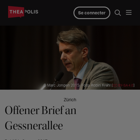
Se connecter
© Marc Jongen 2015, Foto: Robin Krahl [
]
CC BY-SA 4.0
Zürich
Offener Brief an
Gessnerallee