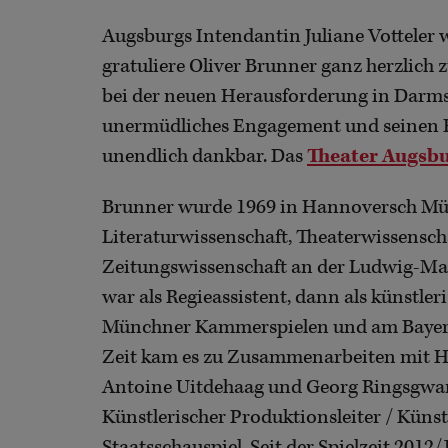
Augsburgs Intendantin Juliane Votteler w
gratuliere Oliver Brunner ganz herzlich 
bei der neuen Herausforderung in Darmst
unermüdliches Engagement und seinen Ein
unendlich dankbar. Das
Theater Augsb
Brunner wurde 1969 in Hannoversch Mün
Literaturwissenschaft, Theaterwissensc
Zeitungswissenschaft an der Ludwig-Ma
war als Regieassistent, dann als künstle
Münchner Kammerspielen und am Bayerisc
Zeit kam es zu Zusammenarbeiten mit He
Antoine Uitdehaag und Georg Ringsgwan
Künstlerischer Produktionsleiter / Küns
Staatsschauspiel. Seit der Spielzeit 2012