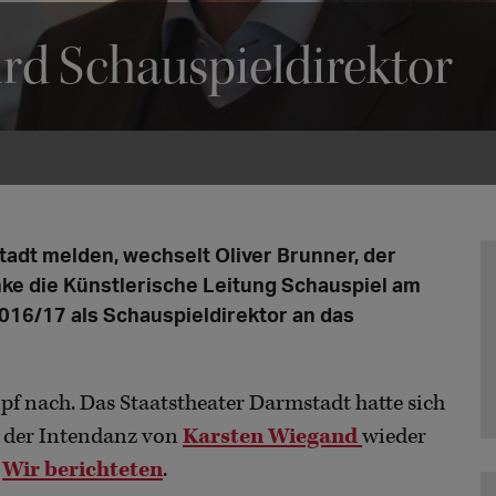
rd Schauspieldirektor
adt melden, wechselt Oliver Brunner, der
nke die Künstlerische Leitung Schauspiel am
2016/17 als Schauspieldirektor an das
pf nach. Das Staatstheater Darmstadt hatte sich
 der Intendanz von
Karsten Wiegand
wieder
.
Wir berichteten
.