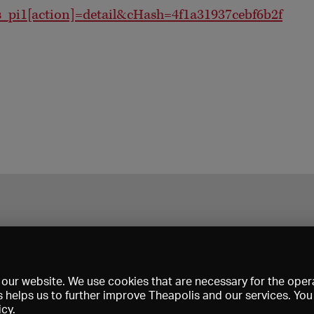
_pi1[action]=detail&cHash=4f1a31937cebf6b2f
our website. We use cookies that are necessary for the opera
s helps us to further improve Theapolis and our services. Yo
icy
.