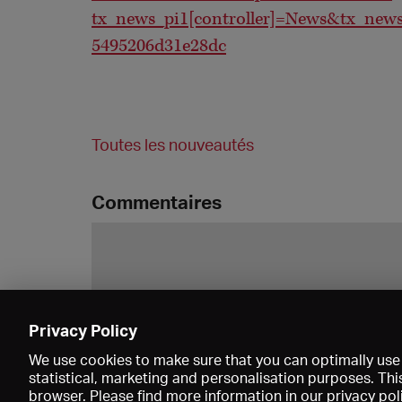
tx_news_pi1[controller]=News&tx_news
5495206d31e28dc
Toutes les nouveautés
Commentaires
Privacy Policy
We use cookies to make sure that you can optimally use 
statistical, marketing and personalisation purposes. Thi
browser. Please find more information in our
privacy pol