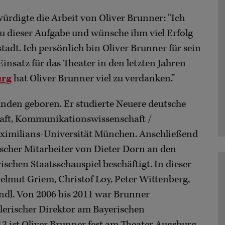
ürdigte die Arbeit von Oliver Brunner: “Ich
zu dieser Aufgabe und wünsche ihm viel Erfolg
adt. Ich persönlich bin Oliver Brunner für sein
satz für das Theater in den letzten Jahren
urg
hat Oliver Brunner viel zu verdanken.”
den geboren. Er studierte Neuere deutsche
haft, Kommunikationswissenschaft /
ximilians-Universität München. Anschließend
rischer Mitarbeiter von Dieter Dorn an den
hen Staatsschauspiel beschäftigt. In dieser
lmut Griem, Christof Loy, Peter Wittenberg,
dl. Von 2006 bis 2011 war Brunner
tlerischer Direktor am Bayerischen
/13 ist Oliver Brunner fest am Theater Augsburg