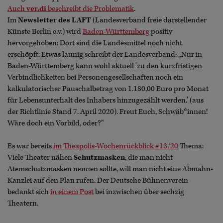
Auch
ver.di
beschreibt die Problematik
.
Im
Newsletter des LAFT
(Landesverband freie darstellender
Künste Berlin e.v.) wird
Baden-Württemberg
positiv
hervorgehoben: Dort sind die Landesmittel noch nicht
erschöpft. Etwas launig schreibt der Landesverband: „Nur in
Baden-Württemberg kann wohl aktuell 'zu den kurzfristigen
Verbindlichkeiten bei Personengesellschaften noch ein
kalkulatorischer Pauschalbetrag von 1.180,00 Euro pro Monat
für Lebensunterhalt des Inhabers hinzugezählt werden.' (aus
der Richtlinie Stand 7. April 2020). Freut Euch, Schwäb*innen!
Wäre doch ein Vorbild, oder?“
Es war bereits
im Theapolis-
Wochenrückblick #13/20
Thema:
Viele Theater nähen
Schutzmasken
, die man nicht
Atemschutzmasken nennen sollte, will man nicht eine Abmahn-
Kanzlei auf den Plan rufen. Der Deutsche Bühnenverein
bedankt sich
in einem Post
bei inzwischen über sechzig
Theatern.