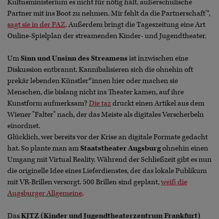
Kultusministerium es nicht für nötig hält, außerschulische
Partner mit ins Boot zu nehmen. Mir fehlt da die Partnerschaft'“,
sagt sie in der FAZ
. Außerdem bringt die Tageszeitung eine Art
Online-Spielplan der streamenden Kinder- und Jugendtheater.
Um
Sinn und Unsinn des Streamens
ist inzwischen eine
Diskussion entbrannt. Kannibalisieren sich die ohnehin oft
prekär lebenden Künstler*innen hier oder machen sie
Menschen, die bislang nicht ins Theater kamen, auf ihre
Kunstform aufmerksam?
Die taz
druckt einen Artikel aus dem
Wiener "Falter" nach, der das Meiste als digitales Verscherbeln
einordnet.
Glücklich, wer bereits vor der Krise an digitale Formate gedacht
hat. So plante man am
Staatstheater Augsburg
ohnehin einen
Umgang mit Virtual Reality. Während der Schließzeit gibt es nun
die originelle Idee eines Lieferdienstes, der das lokale Publikum
mit VR-Brillen versorgt. 500 Brillen sind geplant,
weiß die
Augsburger Allgemeine
.
Das
KJTZ (Kinder und Jugendtheaterzentrum Frankfurt)