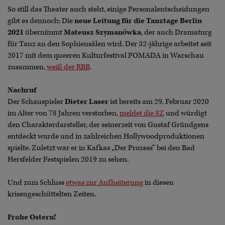
So still das Theater auch steht, einige Personalentscheidungen
gibt es dennoch: Die
neue Leitung für die Tanztage Berlin
2021
übernimmt
Mateusz Szymanówka
, der auch Dramaturg
für Tanz an den Sophiensälen wird. Der 32-jährige arbeitet seit
2017 mit dem queeren Kulturfestival POMADA in Warschau
zusammen,
weiß der RBB
.
Nachruf
Der Schauspieler
Dieter Laser
ist bereits am 29. Februar 2020
im Alter von 78 Jahren verstorben,
meldet die SZ
und würdigt
den Charakterdarsteller, der seinerzeit von Gustaf Gründgens
entdeckt wurde und in zahlreichen Hollywoodproduktionen
spielte. Zuletzt war er in Kafkas „Der Prozess“ bei den Bad
Hersfelder Festspielen 2019 zu sehen.
Und zum Schluss
etwas zur Aufheiterung
in diesen
krisengeschüttelten Zeiten.
Frohe Ostern!