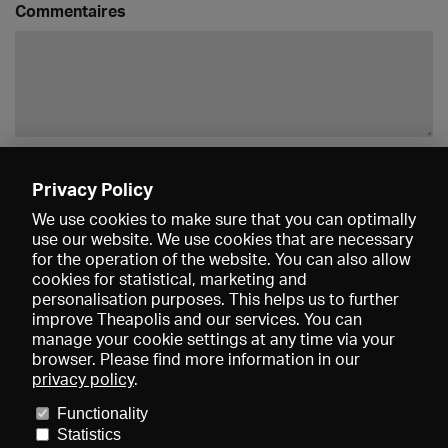
Commentaires
Enregistrer
Privacy Policy
We use cookies to make sure that you can optimally
use our website. We use cookies that are necessary
for the operation of the website. You can also allow
cookies for statistical, marketing and
personalisation purposes. This helps us to further
improve Theapolis and our services. You can
manage your cookie settings at any time via your
browser. Please find more information in our
privacy policy
.
Prix et adhésions
KIBA
Gagenspiegel
Functionality
Données médiatiques
Qui sommes-nous?
Mentions légales
Statistics
Conditions générales de vente
Protection des données