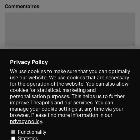
Commentaires
Enregistrer
Privacy Policy
We use cookies to make sure that you can optimally
use our website. We use cookies that are necessary
for the operation of the website. You can also allow
cookies for statistical, marketing and
personalisation purposes. This helps us to further
improve Theapolis and our services. You can
manage your cookie settings at any time via your
browser. Please find more information in our
privacy policy
.
Prix et adhésions
KIBA
Gagenspiegel
Functionality
Données médiatiques
Qui sommes-nous?
Mentions légales
Statistics