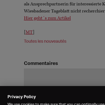
als Ansprechpartnerin für interessierte 
Wiesbadener Tageblatt nicht recherchier
Hier geht´s zum Artikel
[
MT
]
Toutes les nouveautés
Commentaires
Privacy Policy
We use cookies to make sure that you can optimally use 