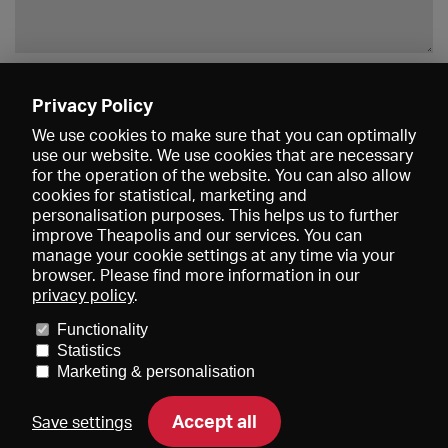
Enregistrer
Privacy Policy
We use cookies to make sure that you can optimally
use our website. We use cookies that are necessary
for the operation of the website. You can also allow
cookies for statistical, marketing and
personalisation purposes. This helps us to further
improve Theapolis and our services. You can
manage your cookie settings at any time via your
browser. Please find more information in our
privacy policy
.
Prix et adhésions
KIBA
Gagenspiegel
Functionality
Données médiatiques
Qui sommes-nous?
Mentions légales
Statistics
Conditions générales de vente
Protection des données
Marketing & personalisation
Contact
Aide
Newsletter
Accept all
Save settings