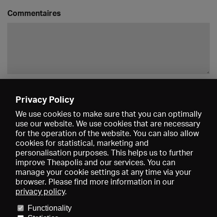
Commentaires
Enregistrer
Privacy Policy
We use cookies to make sure that you can optimally
use our website. We use cookies that are necessary
for the operation of the website. You can also allow
cookies for statistical, marketing and
personalisation purposes. This helps us to further
improve Theapolis and our services. You can
manage your cookie settings at any time via your
browser. Please find more information in our
privacy policy
.
Prix et adhésions
KIBA
Gagenspiegel
Functionality
Données médiatiques
Qui sommes-nous?
Mentions légales