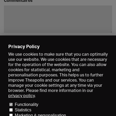
Commentaires
Enregistrer
Privacy Policy
We use cookies to make sure that you can optimally
use our website. We use cookies that are necessary
for the operation of the website. You can also allow
cookies for statistical, marketing and
personalisation purposes. This helps us to further
improve Theapolis and our services. You can
manage your cookie settings at any time via your
browser. Please find more information in our
privacy policy
.
Prix et adhésions
KIBA
Gagenspiegel
Functionality
Données médiatiques
Qui sommes-nous?
Mentions légales
Statistics
Conditions générales de vente
Protection des données
Marketing & personalisation