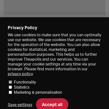
Enregistrer
Privacy Policy
We use cookies to make sure that you can optimally
use our website. We use cookies that are necessary
for the operation of the website. You can also allow
cookies for statistical, marketing and
personalisation purposes. This helps us to further
improve Theapolis and our services. You can
manage your cookie settings at any time via your
browser. Please find more information in our
privacy policy
.
Prix et adhésions
KIBA
Gagenspiegel
Functionality
Données médiatiques
Qui sommes-nous?
Mentions légales
Statistics
Conditions générales de vente
Protection des données
Marketing & personalisation
Contact
Aide
Newsletter
Accept all
Save settings