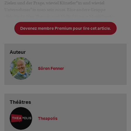
Zielen und der Frage, wieviel Künstler*in und wieviel
Unternehmer*in man sein muss. Eine andere Gruppe
diskutierte über Themen und Stoffe für neue Musiktheater-
Stücke. Dabei wurden nicht nur die dramaturg
Devenez membre Premium pour lire cet article.
Auteur
Sören Fenner
Théâtres
Theapolis