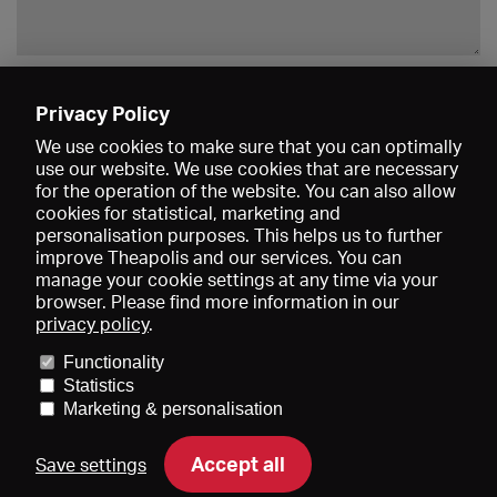
Enregistrer
Privacy Policy
We use cookies to make sure that you can optimally
use our website. We use cookies that are necessary
for the operation of the website. You can also allow
cookies for statistical, marketing and
personalisation purposes. This helps us to further
improve Theapolis and our services. You can
manage your cookie settings at any time via your
browser. Please find more information in our
privacy policy
.
Prix et adhésions
KIBA
Gagenspiegel
Functionality
Données médiatiques
Qui sommes-nous?
Mentions légales
Statistics
Conditions générales de vente
Protection des données
Marketing & personalisation
Contact
Aide
Newsletter
Accept all
Save settings