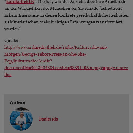
“
kainkollektiv
”. Die Jury war der Ansicht, dass ihre Arbeit nah
an der Wirklichkeit der Menschen sei. Sie schaffe “ästhetische
Erkenntnisräume, in denen konkrete gesellschaftliche Realitäten
zu künstlerischen, vielschichtigen Erfahrungen transformiert
werden”.
Quellen:
http://www.ardmediathek.de/radio/Kulturradio-am-
Morgen/George-Tabori-Preis-an-She-She-
Pop/kulturradio/Audio?
documentId=30439048&bcastId=9839110&mpage=page.morec
lips
Auteur
Daniel Ris