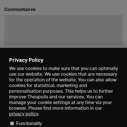
Commentaires
Enregistrer
Privacy Policy
We use cookies to make sure that you can optimally
use our website. We use cookies that are necessary
for the operation of the website. You can also allow
cookies for statistical, marketing and
personalisation purposes. This helps us to further
improve Theapolis and our services. You can
manage your cookie settings at any time via your
browser. Please find more information in our
privacy policy
.
Prix et adhésions
KIBA
Gagenspiegel
Functionality
Données médiatiques
Qui sommes-nous?
Mentions légales