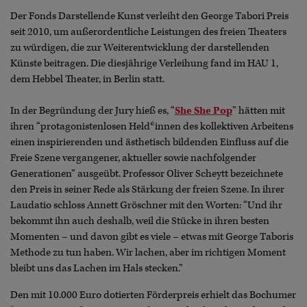
Der Fonds Darstellende Kunst verleiht den George Tabori Preis
seit 2010, um außerordentliche Leistungen des freien Theaters
zu würdigen, die zur Weiterentwicklung der darstellenden
Künste beitragen. Die diesjährige Verleihung fand im HAU 1,
dem Hebbel Theater, in Berlin statt.
In der Begründung der Jury hieß es, “
She She Pop
” hätten mit
ihren “protagonistenlosen Held*innen des kollektiven Arbeitens
einen inspirierenden und ästhetisch bildenden Einfluss auf die
Freie Szene vergangener, aktueller sowie nachfolgender
Generationen” ausgeübt. Professor Oliver Scheytt bezeichnete
den Preis in seiner Rede als Stärkung der freien Szene. In ihrer
Laudatio schloss Annett Gröschner mit den Worten: “Und ihr
bekommt ihn auch deshalb, weil die Stücke in ihren besten
Momenten – und davon gibt es viele – etwas mit George Taboris
Methode zu tun haben. Wir lachen, aber im richtigen Moment
bleibt uns das Lachen im Hals stecken.”
Den mit 10.000 Euro dotierten Förderpreis erhielt das Bochumer