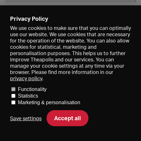
Enregistrer
Privacy Policy
We use cookies to make sure that you can optimally
use our website. We use cookies that are necessary
for the operation of the website. You can also allow
cookies for statistical, marketing and
personalisation purposes. This helps us to further
improve Theapolis and our services. You can
manage your cookie settings at any time via your
browser. Please find more information in our
privacy policy
.
Prix et adhésions
KIBA
Gagenspiegel
Functionality
Données médiatiques
Qui sommes-nous?
Mentions légales
Statistics
Conditions générales de vente
Protection des données
Marketing & personalisation
Contact
Aide
Newsletter
Accept all
Save settings
DE
EN
FR