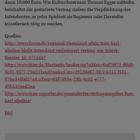
dann 10.000 Euro. Wie Kulturdezernent Thomas Egger mitteilte,
beinhaltet der geänderte Vertrag zudem die Verpflichtung des
Intendanten, in jeder Spielzeit als Regisseur oder Darsteller
künstlerisch tätig zu werden.
Quellen:
http://www.focus.de/regional/rheinland-pfalz/trier-karl-
sibelius-bleibt-intendant-verlaengert-vertrag-am-trierer-
theater_id_5771857
http://www.trier.de/Startseite/broker.jsp?uMen=0af70f72-90a0-
9c31-9577-29a532ead2aa&uCon=29150e67-3fc2-6511-f101-
076a348b027a&uTem=63f7089a-29fc-6c31-e777-
d8b132ead2aa
http://www.trier-reporter.de/geaendertes-vertragsangebot-fuer-
karl-sibelius/
[
dr
]