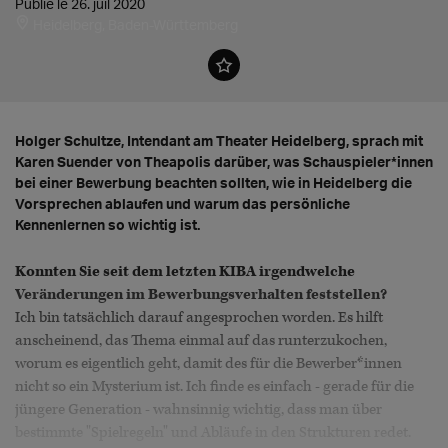
Publié le 26. juil 2020
Heidelberg, Baden-Württemberg
Holger Schultze, Intendant am Theater Heidelberg, sprach mit
Karen Suender von Theapolis darüber, was Schauspieler*innen
bei einer Bewerbung beachten sollten, wie in Heidelberg die
Vorsprechen ablaufen und warum das persönliche
Kennenlernen so wichtig ist.
Konnten Sie seit dem letzten KIBA irgendwelche
Veränderungen im Bewerbungsverhalten feststellen?
Ich bin tatsächlich darauf angesprochen worden. Es hilft
anscheinend, das Thema einmal auf das runterzukochen,
worum es eigentlich geht, damit des für die Bewerber*innen
nicht so ein Mysterium ist. Ich finde es einfach - gerade für die
jüngere Generation - wahnsinnig wichtig, dass man über
bestimmte "Spielregeln" und Abläufe in den Strukturen redet.