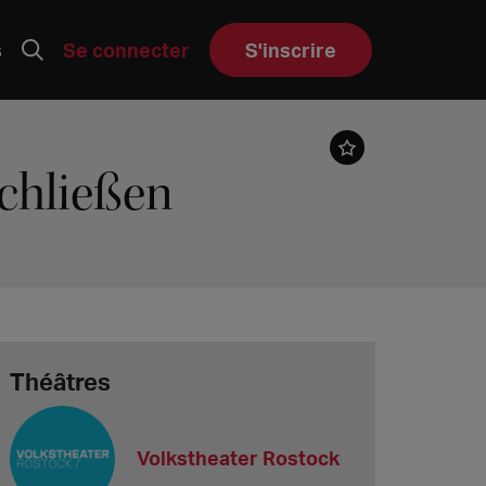
s
Se connecter
S'inscrire
schließen
Théâtres
Volkstheater Rostock