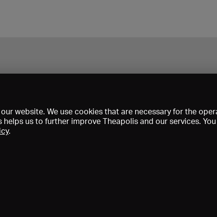
our website. We use cookies that are necessary for the opera
s helps us to further improve Theapolis and our services. Yo
icy
.
Prix et adhésions
KIBA
Gagenspiegel
Données médiatiques
Qui sommes-nous?
Mentions légales
Conditions générales de vent