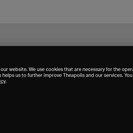
our website. We use cookies that are necessary for the opera
s helps us to further improve Theapolis and our services. Yo
icy
.
Prix et adhésions
KIBA
Gagenspiegel
Données médiatiques
Qui sommes-nous?
Mentions légales
Conditions générales de vent