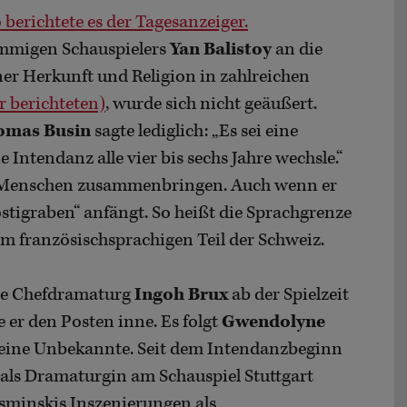
 berichtete es der Tagesanzeiger.
tämmigen Schauspielers
Yan Balistoy
an die
er Herkunft und Religion in zahlreichen
r berichteten)
, wurde sich nicht geäußert.
omas Busin
sagte lediglich: „Es sei eine
 Intendanz alle vier bis sechs Jahre wechsle.“
die Menschen zusammenbringen. Auch wenn er
tigraben“ anfängt. So heißt die Sprachgrenze
 französischsprachigen Teil der Schweiz.
ige Chefdramaturg
Ingoh Brux
ab der Spielzeit
 er den Posten inne. Es folgt
Gwendolyne
s keine Unbekannte. Seit dem Intendanzbeginn
„als Dramaturgin am Schauspiel Stuttgart
sminskis Inszenierungen als