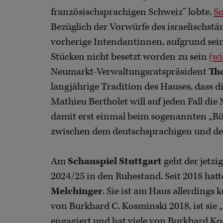
französischsprachigen Schweiz“ lobte.
So
Bezüglich der Vorwürfe des israelischs
vorherige Intendantinnen, aufgrund sein
Stücken nicht besetzt worden zu sein
(wi
Neumarkt-Verwaltungsratspräsident
Th
langjährige Tradition des Hauses, dass die
Mathieu Bertholet will auf jeden Fall 
damit erst einmal beim sogenannten „Rös
zwischen dem deutschsprachigen und dem
Am
Schauspiel Stuttgart
geht der jetz
2024/25 in den Ruhestand. Seit 2018 hatte
Melchinger
. Sie ist am Haus allerding
von Burkhard C. Kosminski 2018, ist sie 
engagiert und hat viele von Burkhard Ko