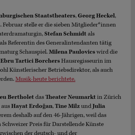
nburgischen Staatstheaters
,
Georg Heckel
,
Februar stelle er die sieben Mitglieder*innen
aterdramaturgin,
Stefan Schmidt
als
als Referentin des Generalintendanten tätig
amaturg Schauspiel.
Milena Paulovics
wird die
,
Ebru Tartici Borchers
Hausregisseurin im
hl Künstlerischer Betriebsdirektor, als auch
erden.
Musik-heute berichtete.
eu Bertholet
das
Theater Neumarkt
in Zürich
d aus
Hayat Erdoğan
,
Tine Milz
und
Julia
erem deshalb auf den 46-Jährigen, weil das
Schweizer Preis für Darstellende Künste
zwischen der deutsch- und der