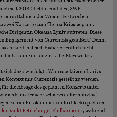
r Currentzis
ist nicht nur künstlerischer Leiter
uch seit 2018 Chefdirigent des „SWR
llte er im Rahmen der Wiener Festwochen
te zwei Konzerte zum Thema Krieg geplant.
ische Dirigentin
Oksana Lyniv
auftreten. Diese
m Engagement von Currentzis geäußert.“ Denn,
ss besitzt, hat sich bisher öffentlich nicht
der Ukraine distanziert.“, heißt es weiter.
sich dazu wie folgt: „Wir respektieren Lynivs
hen Kontext mit Currentzis gestellt zu werden.
für die Absage des geplanten Konzerts unter
r als Künstler sehr schätzen, alternativlos.“
gen seiner Russlandnähe in Kritik. So spielte er
der Sankt Petersburger Philharmonie
, während