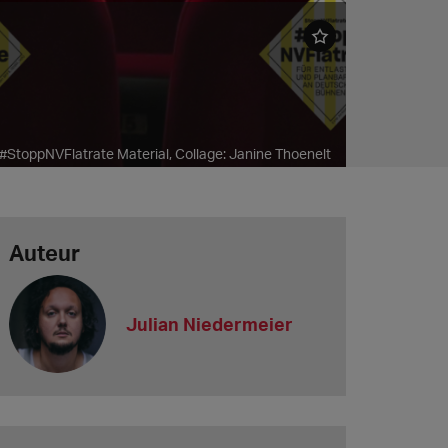
 #StoppNVFlatrate Material, Collage: Janine Thoenelt
Auteur
Julian Niedermeier