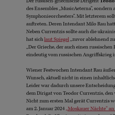
Der russisch-griechische Dirigent
Teodo
des Ensembles „MusicAeterna“, sondern a
Symphonieorchesters“. Mit letzterem so
auftreten. Deren Intendant Milo Rau hat
Neben Currentzis sollte auch die ukrain
hat sich
laut Spiegel
„zuvor ablehnend zu
„Der Grieche, der auch einen russischen Pa
eindeutig vom russischen Angriffskrieg in 
Wiener Festwochen Intendant Rau äußert 
Wunsch, aktuell nicht in einen inhaltlic
Leider war dadurch unsere Entscheidung 
dem Dirigat von Teodor Currentzis, den wi
Nicht zum ersten Mal gerät Currentzis we
am 2. Januar 2024
„Moskauer Nächte“ an 