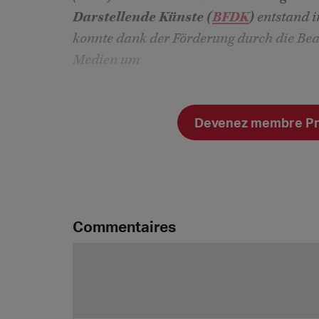
Darstellende Künste (
BFDK
)
entstand i
konnte dank der Förderung durch die Bea
Medien um
Devenez membre Prem
Commentaires