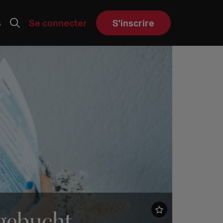
s
Se connecter
S'inscrire
 gebucht –