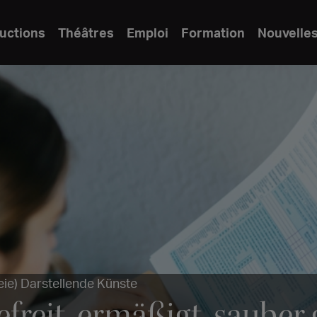
uctions
Théâtres
Emploi
Formation
Nouvelle
eie) Darstellende Künste
Befreit, ermäßigt, sauber