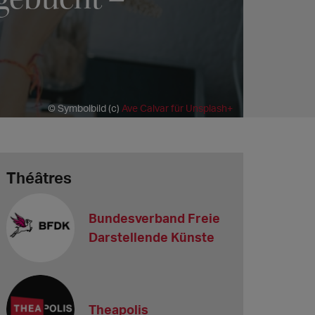
© Symbolbild (c)
Ave Calvar für Unsplash+
Théâtres
Bundesverband Freie
Darstellende Künste
Theapolis