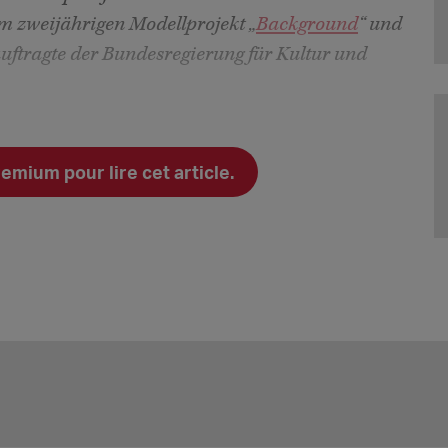
m zweijährigen Modellprojekt „
Background
“ und
uftragte der Bundesregierung für Kultur und
ium pour lire cet article.