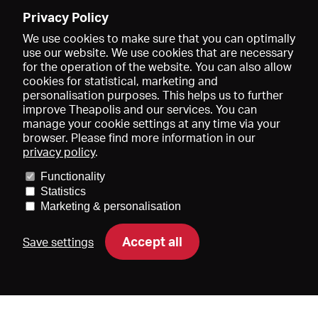
Enregistrer
Privacy Policy
We use cookies to make sure that you can optimally
use our website. We use cookies that are necessary
for the operation of the website. You can also allow
cookies for statistical, marketing and
personalisation purposes. This helps us to further
improve Theapolis and our services. You can
manage your cookie settings at any time via your
browser. Please find more information in our
privacy policy
.
Prix et adhésions
KIBA
Gagenspiegel
Functionality
Données médiatiques
Qui sommes-nous?
Mentions légales
Statistics
Conditions générales de vente
Protection des données
Marketing & personalisation
Contact
Aide
Newsletter
Accept all
Save settings
DE
EN
FR