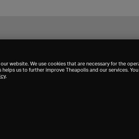
our website. We use cookies that are necessary for the opera
s helps us to further improve Theapolis and our services. Yo
icy
.
Prix et adhésions
KIBA
Gagenspiegel
Données médiatiques
Qui sommes-nous?
Mentions légales
Conditions générales de vent
Protection des données
Contact
Aide
Newsletter