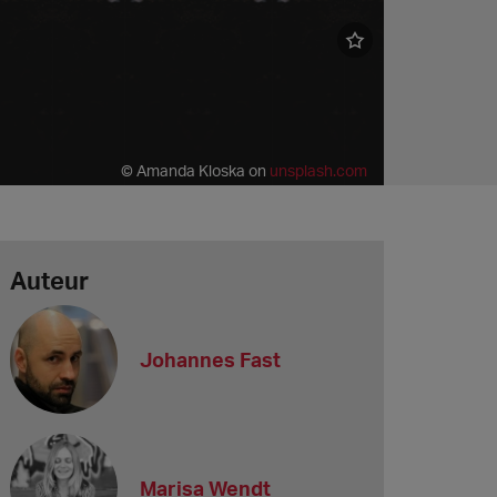
© Amanda Kloska on
unsplash.com
Auteur
Johannes Fast
Marisa Wendt