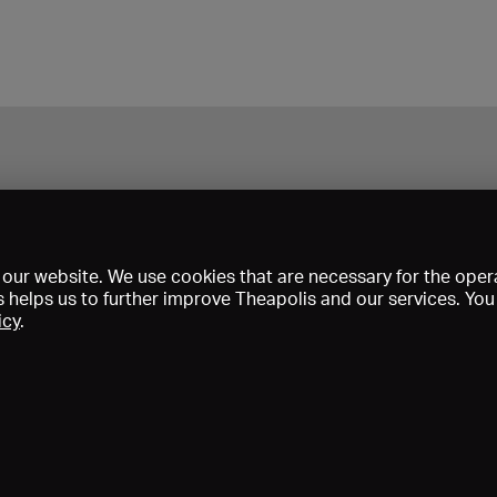
our website. We use cookies that are necessary for the opera
s helps us to further improve Theapolis and our services. Yo
icy
.
Prix et adhésions
KIBA
Gagenspiegel
Données médiatiques
Qui sommes-nous?
Mentions légales
Conditions générales de vent