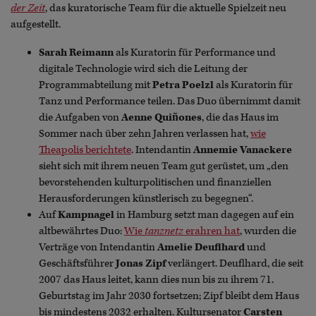
der Zeit
, das kuratorische Team für die aktuelle Spielzeit neu
aufgestellt.
Sarah Reimann
als Kuratorin für Performance und
digitale Technologie wird sich die Leitung der
Programmabteilung mit
Petra Poelzl
als Kuratorin für
Tanz und Performance teilen. Das Duo übernimmt damit
die Aufgaben von
Aenne Quiñones
, die das Haus im
Sommer nach über zehn Jahren verlassen hat,
wie
Theapolis berichtete
. Intendantin
Annemie Vanackere
sieht sich mit ihrem neuen Team gut gerüstet, um „den
bevorstehenden kulturpolitischen und finanziellen
Herausforderungen künstlerisch zu begegnen“.
Auf
Kampnagel
in Hamburg setzt man dagegen auf ein
altbewährtes Duo:
Wie
tanznetz
erahren hat
, wurden die
Verträge von Intendantin
Amelie Deuflhard
und
Geschäftsführer
Jonas Zipf
verlängert. Deuflhard, die seit
2007 das Haus leitet, kann dies nun bis zu ihrem 71.
Geburtstag im Jahr 2030 fortsetzen; Zipf bleibt dem Haus
bis mindestens 2032 erhalten. Kultursenator
Carsten