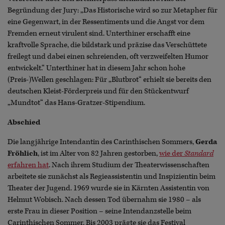
Begründung der Jury: „Das Historische wird so zur Metapher für
eine Gegenwart, in der Ressentiments und die Angst vor dem
Fremden erneut virulent sind. Unterthiner erschafft eine
kraftvolle Sprache, die bildstark und präzise das Verschüttete
freilegt und dabei einen schreienden, oft verzweifelten Humor
entwickelt.“ Unterthiner hat in diesem Jahr schon hohe
(Preis-)Wellen geschlagen: Für „Blutbrot“ erhielt sie bereits den
deutschen Kleist-Förderpreis und für den Stückentwurf
„Mundtot“ das Hans-Gratzer-Stipendium.
Abschied
Die langjährige Intendantin des Carinthischen Sommers,
Gerda
Fröhlich
, ist im Alter von 82 Jahren gestorben,
wie der
Standard
erfahren hat
. Nach ihrem Studium der Theaterwissenschaften
arbeitete sie zunächst als Regieassistentin und Inspizientin beim
Theater der Jugend. 1969 wurde sie in Kärnten Assistentin von
Helmut Wobisch. Nach dessen Tod übernahm sie 1980 – als
erste Frau in dieser Position – seine Intendanzstelle beim
Carinthischen Sommer. Bis 2003 prägte sie das Festival