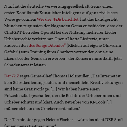
Nun hat die deutsche Verwertungsgesellschaft Gema einen
ersten Konflikt mit Künstlicher Intelligenz auf ganz zivilisierte
Weise gewonnen:
Wie der
WDR
berichtet
, hat das Landgericht
München zugunsten der klagenden Gema entschieden, dass der
ChatGPT-Betreiber OpenAI bei der Nutzung mehrerer Lieder
Urheberrechte verletzt hat. OpenAI hatte Liedtexte, unter
anderen den
des Songs „Atemlos“
(Klicken auf eigene Ohrwurm-
Gefahr!) zum Training ihres Chatbots verwendet, ohne eine
Lizenz bei der Gema zu erwerben - der Konzern muss dafür jetzt
Schadensersatz leisten.
Der
FAZ
sagte Gema-Chef Thomas Holzmüller: „Das Internet ist
kein Selbstbedienungsladen, und menschliche Kreativleistungen
sind keine Gratisvorlage. […] Wir haben heute einen
Präzedenzfall geschaffen, der die Rechte der Urheberinnen und
Urheber schützt und klärt: Auch Betreiber von KI-Tools [...]
müssen sich an das Urheberrecht halten.“
Der Terminator gegen Helene Fischer – wäre das nicht DER Stoff
für ein neues Re-Imagining?