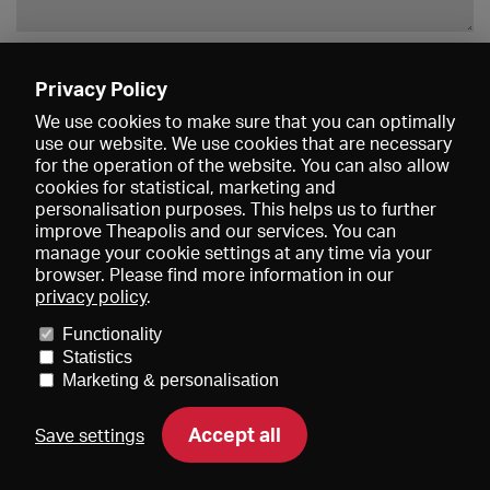
Enregistrer
Privacy Policy
We use cookies to make sure that you can optimally
use our website. We use cookies that are necessary
for the operation of the website. You can also allow
cookies for statistical, marketing and
personalisation purposes. This helps us to further
improve Theapolis and our services. You can
manage your cookie settings at any time via your
browser. Please find more information in our
privacy policy
.
Prix et adhésions
KIBA
Gagenspiegel
Functionality
Données médiatiques
Qui sommes-nous?
Mentions légales
Statistics
Conditions générales de vente
Protection des données
Marketing & personalisation
Contact
Aide
Newsletter
Accept all
Save settings