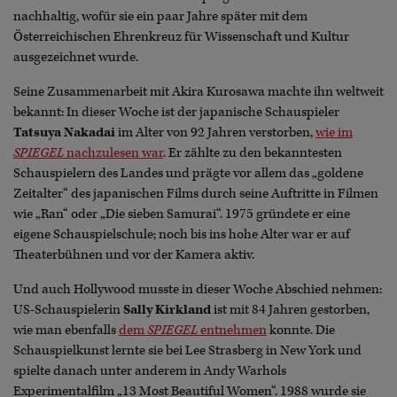
nachhaltig, wofür sie ein paar Jahre später mit dem
Österreichischen Ehrenkreuz für Wissenschaft und Kultur
ausgezeichnet wurde.
Seine Zusammenarbeit mit Akira Kurosawa machte ihn weltweit
bekannt: In dieser Woche ist der japanische Schauspieler
Tatsuya Nakadai
im Alter von 92 Jahren verstorben,
wie im
SPIEGEL
nachzulesen war
. Er zählte zu den bekanntesten
Schauspielern des Landes und prägte vor allem das „goldene
Zeitalter“ des japanischen Films durch seine Auftritte in Filmen
wie „Ran“ oder „Die sieben Samurai“. 1975 gründete er eine
eigene Schauspielschule; noch bis ins hohe Alter war er auf
Theaterbühnen und vor der Kamera aktiv.
Und auch Hollywood musste in dieser Woche Abschied nehmen:
US-Schauspielerin
Sally Kirkland
ist mit 84 Jahren gestorben,
wie man ebenfalls
dem
SPIEGEL
entnehmen
konnte. Die
Schauspielkunst lernte sie bei Lee Strasberg in New York und
spielte danach unter anderem in Andy Warhols
Experimentalfilm „13 Most Beautiful Women“. 1988 wurde sie