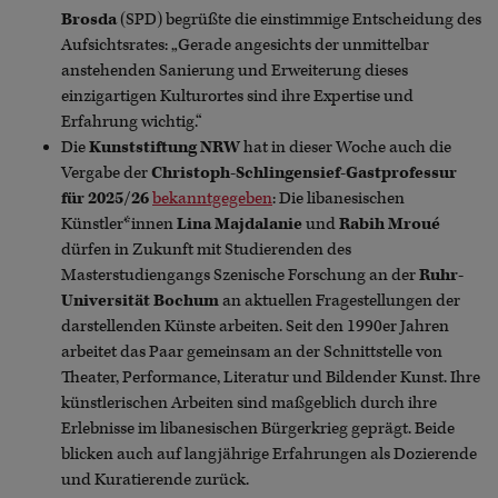
Brosda
(SPD) begrüßte die einstimmige Entscheidung des
Aufsichtsrates: „Gerade angesichts der unmittelbar
anstehenden Sanierung und Erweiterung dieses
einzigartigen Kulturortes sind ihre Expertise und
Erfahrung wichtig.“
Die
Kunststiftung NRW
hat in dieser Woche auch die
Vergabe der
Christoph-Schlingensief-Gastprofessur
für 2025/26
bekanntgegeben
: Die libanesischen
Künstler*innen
Lina Majdalanie
und
Rabih Mroué
dürfen in Zukunft mit Studierenden des
Masterstudiengangs Szenische Forschung an der
Ruhr-
Universität Bochum
an aktuellen Fragestellungen der
darstellenden Künste arbeiten. Seit den 1990er Jahren
arbeitet das Paar gemeinsam an der Schnittstelle von
Theater, Performance, Literatur und Bildender Kunst. Ihre
künstlerischen Arbeiten sind maßgeblich durch ihre
Erlebnisse im libanesischen Bürgerkrieg geprägt. Beide
blicken auch auf langjährige Erfahrungen als Dozierende
und Kuratierende zurück.