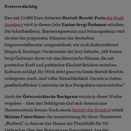
Preisverdächtig
Den mit 15.000 Euro dotierten
Bertolt-Brecht-Preis
der Stadt
Augsburg
wird in diesem Jahr
Emine Sevgi Özdamar
erhalten.
Die Schriftstellerin, Theaterregisseurin und Schauspielerin wird
als eine der prägensten Stimmen der deutschen
Gegenwartsliteratur ausgezeichnet, wie auch Kulturreferent
Jürgen K. Enninger, Vorsitzender der Jury, betonte: „Mit Emine
Sevgi Özdamar ehren wir eine literarische Stimme, die mit
poetischer Kraft und politischer Klarheit Brücken zwischen
Kulturen schlägt. Ihr Werk steht ganz im Geiste Bertolt Brechts:
unbequem, wach, und voller Menschlichkeit. Gerade in Zeiten
gesellschaftlicher Umbrüche ist ihre Perspektive unverzichtbar.“
Auch der
Österreichische Buchpreis
wurde in dieser Woche
vergeben – über den Debütpreis darf sich diesmal eine
Theaterautorin freuen: Nach einem
Bericht des
Standard
erhält
Miriam Unterthiner
die Auszeichnung für ihren Theatertext
„Blutbrot“, in dem sie das Thema der Fluchthilfe für NS-
Verbrecher über den Brennerpass thematisiert. Aus der