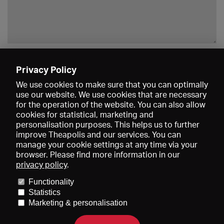
Enregistrer
Privacy Policy
We use cookies to make sure that you can optimally
use our website. We use cookies that are necessary
for the operation of the website. You can also allow
cookies for statistical, marketing and
personalisation purposes. This helps us to further
improve Theapolis and our services. You can
manage your cookie settings at any time via your
browser. Please find more information in our
privacy policy
.
Prix et adhésions
KIBA
Gagenspiegel
Functionality
Données médiatiques
Qui sommes-nous?
Mentions légales
Statistics
Conditions générales de vente
Protection des données
Marketing & personalisation
Contact
Aide
Newsletter