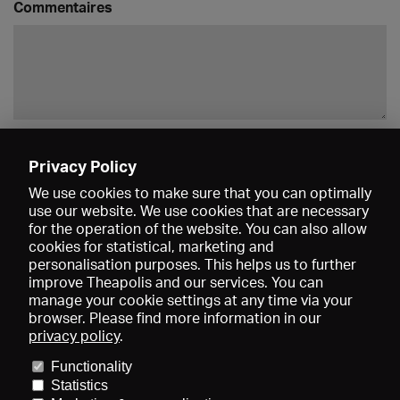
Commentaires
Enregistrer
Privacy Policy
We use cookies to make sure that you can optimally
use our website. We use cookies that are necessary
for the operation of the website. You can also allow
cookies for statistical, marketing and
personalisation purposes. This helps us to further
improve Theapolis and our services. You can
manage your cookie settings at any time via your
browser. Please find more information in our
privacy policy
.
Prix et adhésions
KIBA
Gagenspiegel
Functionality
Données médiatiques
Qui sommes-nous?
Mentions légales
Statistics
Conditions générales de vente
Protection des données