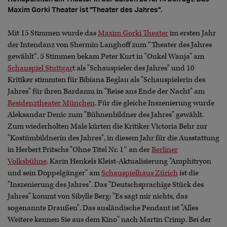
Maxim Gorki Theater ist "Theater des Jahres".
Mit 15 Stimmen wurde das
Maxim Gorki Theater
im ersten Jahr
der Intendanz von Shermin Langhoff zum “Theater des Jahres
gewählt”. 5 Stimmen bekam Peter Kurt in "Onkel Wanja" am
Schauspiel Stuttgar
t als "Schauspieler des Jahres" und 10
Kritiker stimmten für Bibiana Beglau als "Schauspielerin des
Jahres" für ihren Bardamu in "Reise ans Ende der Nacht" am
Residenztheater München
. Für die gleiche Inszenierung wurde
Aleksandar Denic zum "Bühnenbildner des Jahres" gewählt.
Zum wiederholten Male kürten die Kritiker Victoria Behr zur
"Kostümbildnerin des Jahres", in diesem Jahr für die Ausstattung
in Herbert Fritschs "Ohne Titel Nr. 1″ an der
Berliner
Volksbühne
. Karin Henkels Kleist-Aktualisierung "Amphitryon
und sein Doppelgänger" am
Schauspielhaus Zürich
ist die
"Inszenierung des Jahres". Das "Deutschsprachige Stück des
Jahres" kommt von Sibylle Berg: "Es sagt mir nichts, das
sogenannte Draußen". Das ausländische Pendant ist "Alles
Weitere kennen Sie aus dem Kino" nach Martin Crimp. Bei der