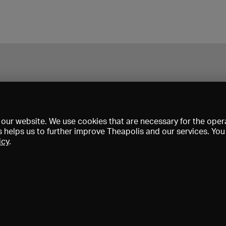
our website. We use cookies that are necessary for the opera
s helps us to further improve Theapolis and our services. Yo
icy
.
Prix et adhésions
KIBA
Gagenspiegel
Données médiatiques
Qui sommes-nous?
Mentions légales
Conditions générales de vent